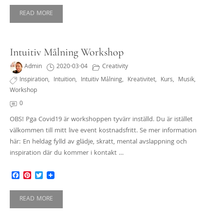
READ MORE
Intuitiv Målning Workshop
Admin
2020-03-04
Creativity
Inspiration
,
Intuition
,
Intuitiv Målning
,
Kreativitet
,
Kurs
,
Musik
,
Workshop
0
OBS! Pga Covid19 är workshoppen tyvärr inställd. Du är istället
välkommen till mitt live event kostnadsfritt. Se mer information
här: En heldag fylld av glädje, skratt, mental avslappning och
inspiration där du kommer i kontakt …
Facebook
Pinterest
Twitter
READ MORE