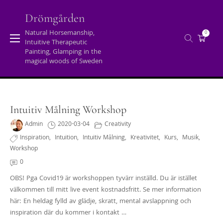
Skip
to
Drömgården
content
Natural Horsemanship,
0
Intuitive Therapeutic
Tag:
inspiration
Painting, Glamping in the
magical woods of Sweden
Home
/
Posts tagged "inspiration"
Intuitiv Målning Workshop
Admin
2020-03-04
Creativity
Inspiration
,
Intuition
,
Intuitiv Målning
,
Kreativitet
,
Kurs
,
Musik
,
Workshop
0
OBS! Pga Covid19 är workshoppen tyvärr inställd. Du är istället
välkommen till mitt live event kostnadsfritt. Se mer information
här: En heldag fylld av glädje, skratt, mental avslappning och
inspiration där du kommer i kontakt …