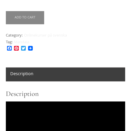
Onlinekurs
ADD TO CART
Mandala
Livets
Category:
Onlinekurser på svenska
Träd
Tag:
Mandala
quantity
Facebook
Pinterest
Twitter
Description
Description