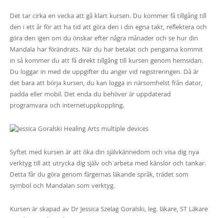
Det tar cirka en vecka att gå klart kursen. Du kommer få tillgång till
den i ett år för att ha tid att göra den i din egna takt, reflektera och
göra den igen om du önskar efter några månader och se hur din
Mandala har förändrats. När du har betalat och pengarna kommit
in så kommer du att få direkt tillgång till kursen genom hemsidan.
Du loggar in med de uppgifter du anger vid registreringen. Då är
det bara att börja kursen, du kan logga in närsomhelst från dator,
padda eller mobil. Det enda du behöver är uppdaterad
programvara och internetuppkoppling.
Syftet med kursen är att öka din självkännedom och visa dig nya
verktyg till att utrycka dig själv och arbeta med känslor och tankar.
Detta får du göra genom färgernas läkande språk, trädet som
symbol och Mandalan som verktyg.
Kursen är skapad av Dr Jessica Szelag Goralski, leg. läkare, ST Läkare