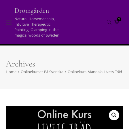
Skip
to
Drömgården
content
Natural Horsemanship,
0
Intuitive Therapeutic
Painting, Glamping in the
magical woods of Sweden
Archives
Home
/
Onlinekurser På Svenska
/
Onlinekurs Mandala Livets Träd